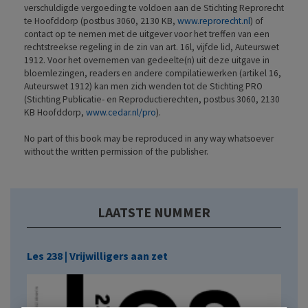
verschuldigde vergoeding te voldoen aan de Stichting Reprorecht
te Hoofddorp (postbus 3060, 2130 KB,
www.reprorecht.nl
) of
contact op te nemen met de uitgever voor het treffen van een
rechtstreekse regeling in de zin van art. 16l, vijfde lid, Auteurswet
1912. Voor het overnemen van gedeelte(n) uit deze uitgave in
bloemlezingen, readers en andere compilatiewerken (artikel 16,
Auteurswet 1912) kan men zich wenden tot de Stichting PRO
(Stichting Publicatie- en Reproductierechten, postbus 3060, 2130
KB Hoofddorp,
www.cedar.nl/pro
).
No part of this book may be reproduced in any way whatsoever
without the written permission of the publisher.
LAATSTE NUMMER
Les 238 | Vrijwilligers aan zet