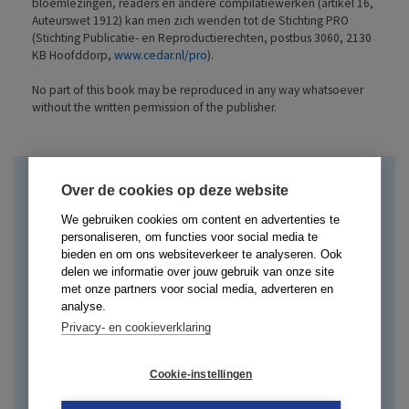
bloemlezingen, readers en andere compilatiewerken (artikel 16,
Auteurswet 1912) kan men zich wenden tot de Stichting PRO
(Stichting Publicatie- en Reproductierechten, postbus 3060, 2130
KB Hoofddorp,
www.cedar.nl/pro
).
No part of this book may be reproduced in any way whatsoever
without the written permission of the publisher.
LAATSTE NUMMER
Over de cookies op deze website
We gebruiken cookies om content en advertenties te
personaliseren, om functies voor social media te
Les 238 | Vrijwilligers aan zet
bieden en om ons websiteverkeer te analyseren. Ook
delen we informatie over jouw gebruik van onze site
met onze partners voor social media, adverteren en
analyse.
Privacy- en cookieverklaring
Cookie-instellingen