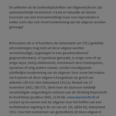
De artikelen uit de (online)tijdschriften van Uitgeverij Boom zijn
auteursrechtelijk beschermd. U kunt er natuurlijk uit citeren
(voorzien van een bronvermelding) maar voor reproductie in
welke vorm dan ook moet toestemming aan de uitgever worden
gevraagd:
Behoudens de in of krachtens de Auteurswet van 1912 gestelde
uitzonderingen mag niets uit deze uitgave worden
verveelvoudigd, opgeslagen in een geautomatiseerd
gegevensbestand, of openbaar gemaakt, in enige vorm of op
enige wijze, hetzij elektronisch, mechanisch door fotokopieën,
opnamen of enig andere manier, zonder voorafgaande
schriftelijke toestemming van de uitgever. Voor zover het maken
van kopieën uit deze uitgave is toegestaan op grond van
artikelen 16h t/m 16m Auteurswet 1912 jo. Besluit van 27
november 2002, Stb 575, dient men de daarvoor wettelijk
verschuldigde vergoeding te voldoen aan de Stichting Reprorecht
te Hoofddorp (postbus 3060, 2130 KB,
www.reprorecht.nl
) of
contact op te nemen met de uitgever voor het treffen van een
rechtstreekse regeling in de zin van art. 16l, vijfde lid, Auteurswet
1912. Voor het overnemen van gedeelte(n) uit deze uitgave in