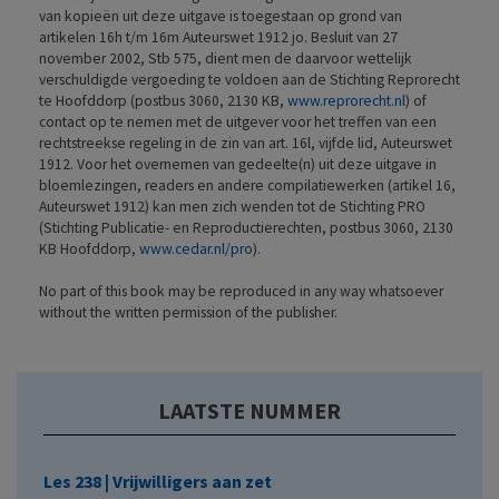
van kopieën uit deze uitgave is toegestaan op grond van
artikelen 16h t/m 16m Auteurswet 1912 jo. Besluit van 27
november 2002, Stb 575, dient men de daarvoor wettelijk
verschuldigde vergoeding te voldoen aan de Stichting Reprorecht
te Hoofddorp (postbus 3060, 2130 KB,
www.reprorecht.nl
) of
contact op te nemen met de uitgever voor het treffen van een
rechtstreekse regeling in de zin van art. 16l, vijfde lid, Auteurswet
1912. Voor het overnemen van gedeelte(n) uit deze uitgave in
bloemlezingen, readers en andere compilatiewerken (artikel 16,
Auteurswet 1912) kan men zich wenden tot de Stichting PRO
(Stichting Publicatie- en Reproductierechten, postbus 3060, 2130
KB Hoofddorp,
www.cedar.nl/pro
).
No part of this book may be reproduced in any way whatsoever
without the written permission of the publisher.
LAATSTE NUMMER
Les 238 | Vrijwilligers aan zet