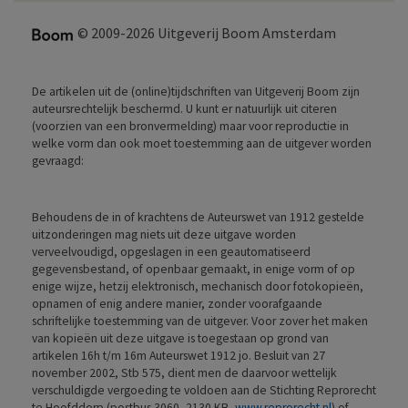
© 2009-2026 Uitgeverij Boom Amsterdam
De artikelen uit de (online)tijdschriften van Uitgeverij Boom zijn
auteursrechtelijk beschermd. U kunt er natuurlijk uit citeren
(voorzien van een bronvermelding) maar voor reproductie in
welke vorm dan ook moet toestemming aan de uitgever worden
gevraagd:
Behoudens de in of krachtens de Auteurswet van 1912 gestelde
uitzonderingen mag niets uit deze uitgave worden
verveelvoudigd, opgeslagen in een geautomatiseerd
gegevensbestand, of openbaar gemaakt, in enige vorm of op
enige wijze, hetzij elektronisch, mechanisch door fotokopieën,
opnamen of enig andere manier, zonder voorafgaande
schriftelijke toestemming van de uitgever. Voor zover het maken
van kopieën uit deze uitgave is toegestaan op grond van
artikelen 16h t/m 16m Auteurswet 1912 jo. Besluit van 27
november 2002, Stb 575, dient men de daarvoor wettelijk
verschuldigde vergoeding te voldoen aan de Stichting Reprorecht
te Hoofddorp (postbus 3060, 2130 KB,
www.reprorecht.nl
) of