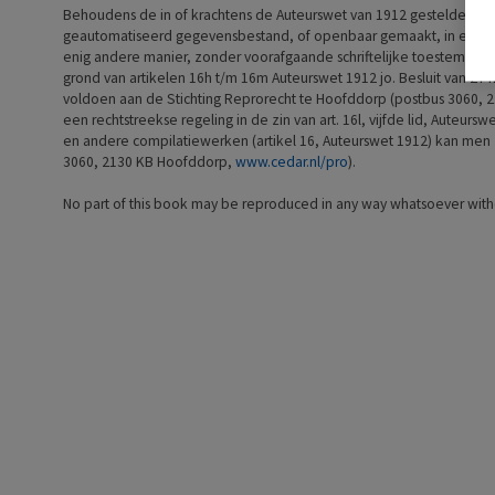
Behoudens de in of krachtens de Auteurswet van 1912 gestelde uit
geautomatiseerd gegevensbestand, of openbaar gemaakt, in enige v
enig andere manier, zonder voorafgaande schriftelijke toestemming
grond van artikelen 16h t/m 16m Auteurswet 1912 jo. Besluit van 27
voldoen aan de Stichting Reprorecht te Hoofddorp (postbus 3060, 
een rechtstreekse regeling in de zin van art. 16l, vijfde lid, Auteu
en andere compilatiewerken (artikel 16, Auteurswet 1912) kan men z
3060, 2130 KB Hoofddorp,
www.cedar.nl/pro
).
No part of this book may be reproduced in any way whatsoever withou