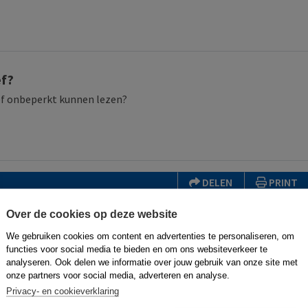
ef?
hief onbeperkt kunnen lezen?
DELEN
PRINT
Over de cookies op deze website
We gebruiken cookies om content en advertenties te personaliseren, om
functies voor social media te bieden en om ons websiteverkeer te
eursrechtelijk beschermd. U kunt er natuurlijk uit citeren (voorzien van een bro
analyseren. Ook delen we informatie over jouw gebruik van onze site met
an de uitgever worden gevraagd:
onze partners voor social media, adverteren en analyse.
Privacy- en cookieverklaring