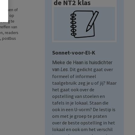
de NT2 klas
n een
opnamen of
staan op
oeding te
reffen van
en, readers
, postbus
Sonnet-voor-El-K
Mieke de Haan is huisdichter
. Dit gedicht gaat over
van
Les
formeel of informeel
taalgebruik: zeg je u of jij? Maar
het gaat ook over de
opstelling van stoelen en
tafels in je lokaal. Staan die
ook in een U-vorm? De lestip is
om met je groep te praten
over de beste opstelling in het
lokaal en ook om het verschil